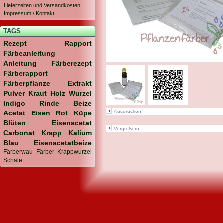
Lieferzeiten und Versandkosten
Impressum / Kontakt
TAGS
Rezept
Rapport
Färbeanleitung
Anleitung
Färberezept
Färberapport
Färberpflanze
Extrakt
Pulver
Kraut
Holz
Wurzel
Indigo
Rinde
Beize
Ausdrucken
Acetat
Eisen
Rot
Küpe
Blüten
Eisenacetat
Vergrößern
Carbonat
Krapp
Kalium
Blau
Eisenacetatbeize
Färberwau
Färber
Krappwurzel
Schale