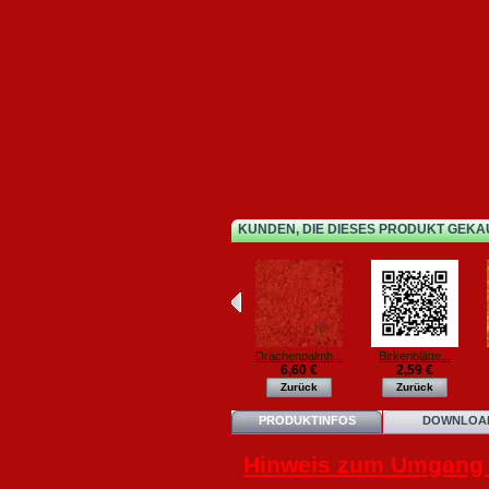
KUNDEN, DIE DIESES PRODUKT GEKA
Drachenpalmh...
Birkenblätte...
6,60 €
2,59 €
Zurück
Zurück
PRODUKTINFOS
DOWNLOA
Hinweis zum Umgang m