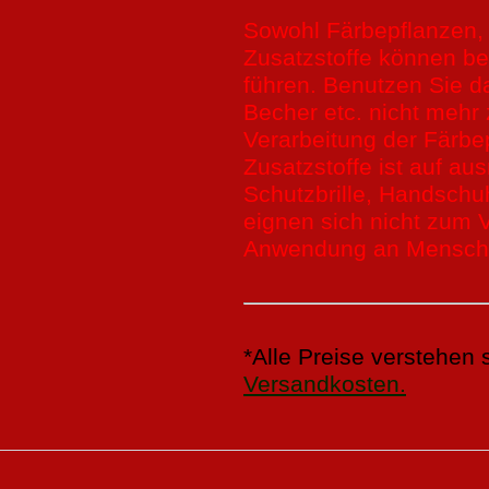
Sowohl Färbepflanzen, 
Zusatzstoffe können 
führen. Benutzen Sie 
Becher etc. nicht mehr
Verarbeitung der Färbe
Zusatzstoffe ist auf au
Schutzbrille, Handschuh
eignen sich nicht zum V
Anwendung an Mensch o
*Alle Preise verstehen 
Versandkosten.